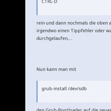
CTRL-D
rein und dann nochmals die oben a
irgendwo einen Tippfehler oder wa
durchgelaufen,…
Nun kann man mit
grub-install /dev/sdb
den Grub-Bootloader auf die neuen 