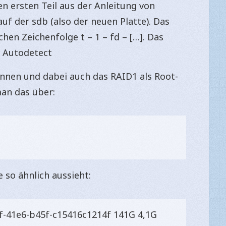
den ersten Teil aus der Anleitung von
auf der sdb (also der neuen Platte). Das
hen Zeichenfolge t – 1 – fd – […]. Das
d Autodetect
können und dabei auch das RAID1 als Root-
an das über:
e so ähnlich aussieht:
f-41e6-b45f-c15416c1214f 141G 4,1G