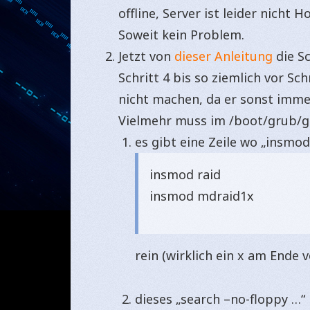
offline, Server ist leider nicht
Soweit kein Problem.
Jetzt von
dieser Anleitung
die S
Schritt 4 bis so ziemlich vor Sc
nicht machen, da er sonst immer
Vielmehr muss im /boot/grub/g
es gibt eine Zeile wo „insmo
insmod raid
insmod mdraid1x
rein (wirklich ein x am Ende 
dieses „search –no-floppy …“