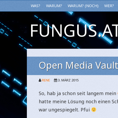
WAS?
WARUM?
WARUM? (NOCH)
WER?
FUNGUS.AT
Open Media Vault
RENE
3. MÄRZ 2015
So, hab ja schon seit langem mein
hatte meine Lösung noch einen Sch
war ungespiegelt. Pfui