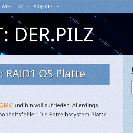
WIE?
Z?
PROJEKTE
: DER.PILZ
: RAID1 OS Platte
OMV
und bin voll zufrieden. Allerdings
önheitsfehler: Die Betreibssystem-Platte