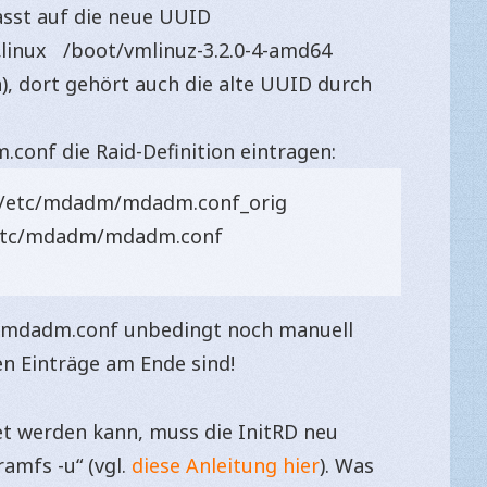
asst auf die neue UUID
 „linux /boot/vmlinuz-3.2.0-4-amd64
), dort gehört auch die alte UUID durch
conf die Raid-Definition eintragen:
/etc/mdadm/mdadm.conf_orig
/etc/mdadm/mdadm.conf
m/mdadm.conf unbedingt noch manuell
en Einträge am Ende sind!
et werden kann, muss die InitRD neu
amfs -u“ (vgl.
diese Anleitung hier
). Was