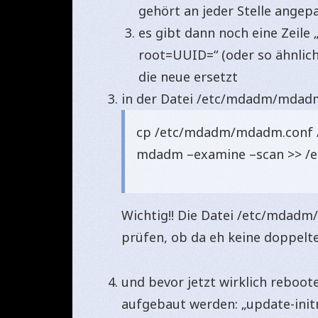
gehört an jeder Stelle angep
es gibt dann noch eine Zeile
root=UUID=“ (oder so ähnlich
die neue ersetzt
in der Datei /etc/mdadm/mdadm.
cp /etc/mdadm/mdadm.conf 
mdadm –examine –scan >> 
Wichtig!! Die Datei /etc/mdad
prüfen, ob da eh keine doppelt
und bevor jetzt wirklich reboot
aufgebaut werden: „update-initr