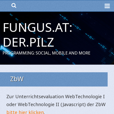
ME
FUNGUS.AT:
DER.PILZ
PROGRAMMING: SOCIAL, MOBILE AND MORE
ZbW
Zur Unterrichtsevaluation WebTechnologie I
oder WebTechnologie II (Javascript) der ZbW
bitte hier klicken
.