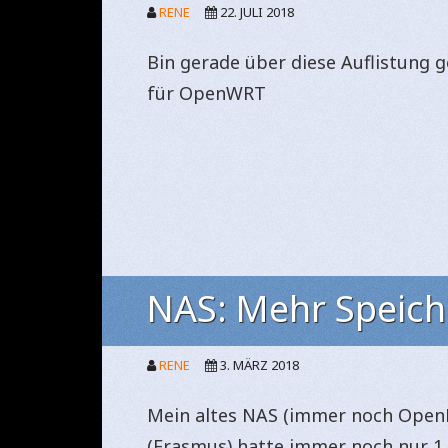
RENE
22. JULI 2018
Bin gerade über diese Auflistung g
für OpenWRT
NAS: Mehr Speich
RENE
3. MÄRZ 2018
Mein altes NAS (immer noch OpenMe
(Erasmus) hatte immer noch nur 1 T