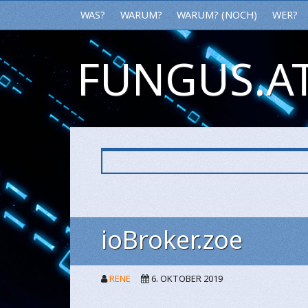
WAS?
WARUM?
WARUM? (NOCH)
WER?
FUNGUS.AT
Warum?
ioBroker.zoe
RENE
6. OKTOBER 2019