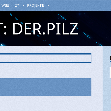
WIE?
Z?
PROJEKTE
: DER.PILZ