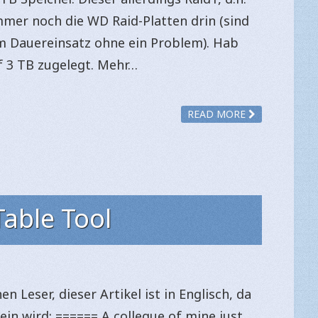
mmer noch die WD Raid-Platten drin (sind
im Dauereinsatz ohne ein Problem). Hab
f 3 TB zugelegt. Mehr…
READ MORE
able Tool
 Leser, dieser Artikel ist in Englisch, da
ein wird: ====== A collegue of mine just