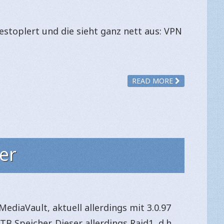
estoplert und die sieht ganz nett aus: VPN
READ MORE
er
diaVault, aktuell allerdings mit 3.0.97
B Speicher. Dieser allerdings Raid1, d.h.