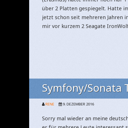
über 2 Platten gespiegelt. Hatte i
jetzt schon seit mehreren Jahren 
mir vor kurzem 2 Seagate IronWol
Symfony/Sonata T
RENE
9. DEZEMBER 2016
Sorry mal wieder an meine deutschen
er für mehrere Leute interessant s