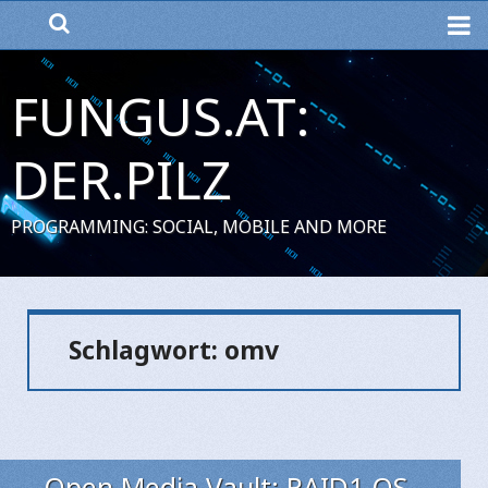
ME
FUNGUS.AT:
DER.PILZ
PROGRAMMING: SOCIAL, MOBILE AND MORE
Schlagwort:
omv
Open Media Vault: RAID1 OS