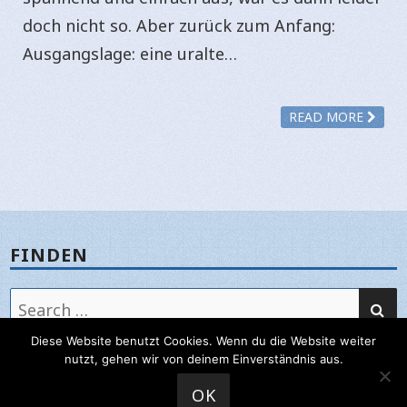
doch nicht so. Aber zurück zum Anfang:
Ausgangslage: eine uralte…
READ MORE
FINDEN
SE
Search
for:
Diese Website benutzt Cookies. Wenn du die Website weiter
nutzt, gehen wir von deinem Einverständnis aus.
OK
2026 ©
FUNGUS.AT: DER.PILZ
PROGRAMMING: SOCIAL, MOBILE