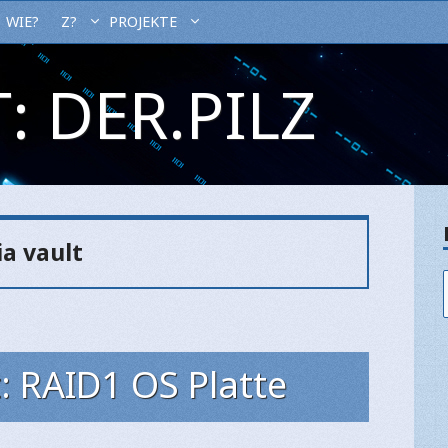
WIE?
Z?
PROJEKTE
: DER.PILZ
a vault
: RAID1 OS Platte