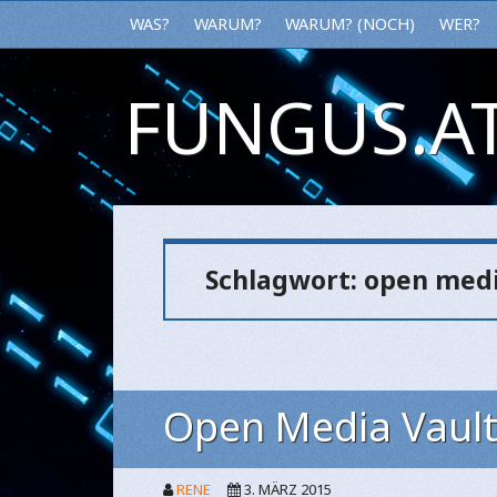
WAS?
WARUM?
WARUM? (NOCH)
WER?
FUNGUS.AT
Schlagwort:
open medi
Open Media Vault
RENE
3. MÄRZ 2015