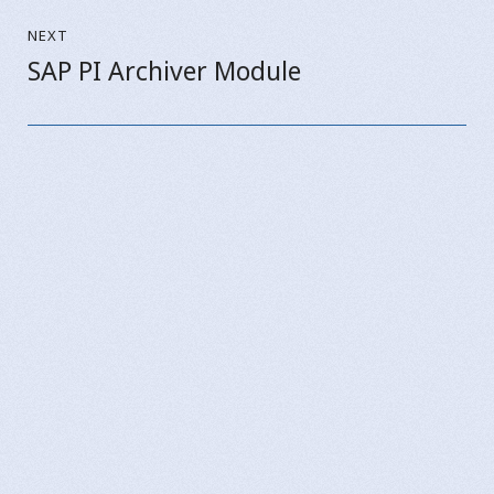
NEXT
SAP PI Archiver Module
Next
post: