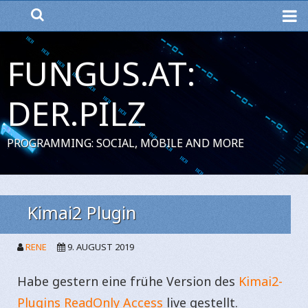
ME
FUNGUS.AT:
DER.PILZ
PROGRAMMING: SOCIAL, MOBILE AND MORE
Kimai2 Plugin
RENE
9. AUGUST 2019
Habe gestern eine frühe Version des
Kimai2-
Plugins ReadOnly Access
live gestellt.