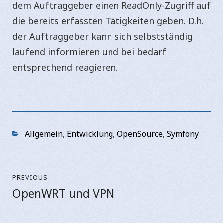
dem Auftraggeber einen ReadOnly-Zugriff auf
die bereits erfassten Tätigkeiten geben. D.h.
der Auftraggeber kann sich selbstständig
laufend informieren und bei bedarf
entsprechend reagieren.
Categories
Allgemein
,
Entwicklung
,
OpenSource
,
Symfony
Beitragsnavigation
PREVIOUS
OpenWRT und VPN
Previous
post: