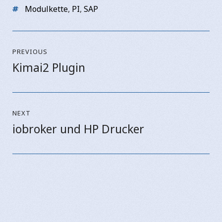
Tags
Modulkette
,
PI
,
SAP
Beitragsnavigation
PREVIOUS
Kimai2 Plugin
Previous
post:
NEXT
iobroker und HP Drucker
Next
post: