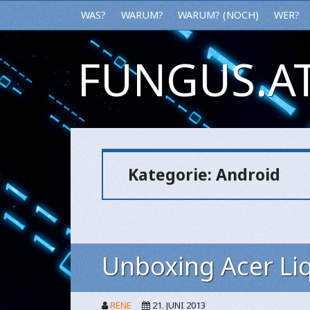
WAS?
WARUM?
WARUM? (NOCH)
WER?
FUNGUS.AT
Kategorie:
Android
Unboxing Acer Li
RENE
21. JUNI 2013