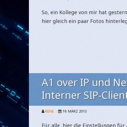
So, ein Kollege von mir hat gester
hier gleich ein paar Fotos hinterle
A1 over IP und Ne
Interner SIP-Clien
RENE
19. MÄRZ 2013
Für alle, hier die Einstellungen fü