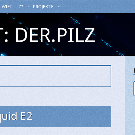
WIE?
Z?
PROJEKTE
: DER.PILZ
quid E2