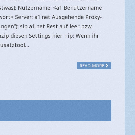
onstwas): Nutzername: <a1 Benutzername
wort> Server: a1.net Ausgehende Proxy-
ngen“): sip.a1.net Rest auf leer bzw.
zip diesen Settings hier. Tip: Wenn ihr
Zusatztool…
READ MORE