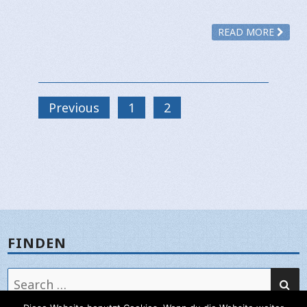
READ MORE
Previous
1
2
FINDEN
SE
Search
for: