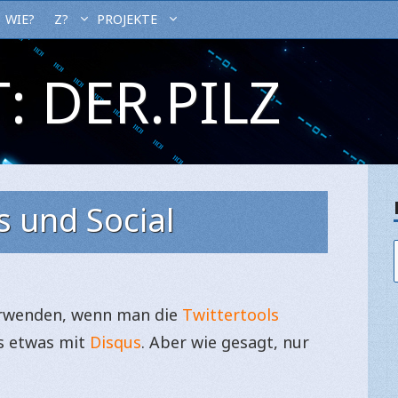
WIE?
Z?
PROJEKTE
: DER.PILZ
s und Social
rwenden, wenn man die
Twittertools
as etwas mit
Disqus
. Aber wie gesagt, nur