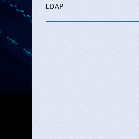
LDAP
post: