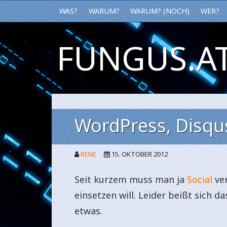
WAS?
WARUM?
WARUM? (NOCH)
WER?
FUNGUS.AT
WordPress, Disqu
RENE
15. OKTOBER 2012
Seit kurzem muss man ja
Social
ve
einsetzen will. Leider beißt sich d
etwas.