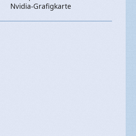
Nvidia-Grafigkarte
post: