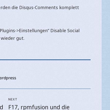
werden die Disqus-Comments komplett
Plugins->Einstellungen“ Disable Social
wieder gut.
ordpress
NEXT
nd
F17, rpmfusion und die
Next