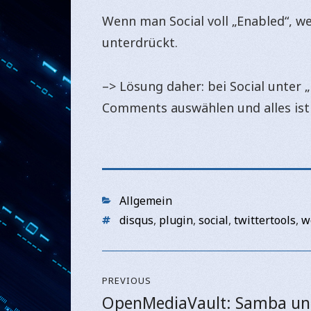
Wenn man Social voll „Enabled“, 
unterdrückt.
–> Lösung daher: bei Social unter „
Comments auswählen und alles ist 
Categories
Allgemein
Tags
disqus
,
plugin
,
social
,
twittertools
,
w
Beitragsnavigation
PREVIOUS
OpenMediaVault: Samba u
Previous