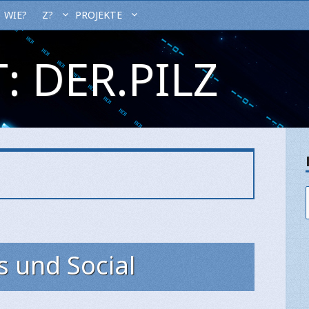
WIE?
Z?
PROJEKTE
: DER.PILZ
s und Social