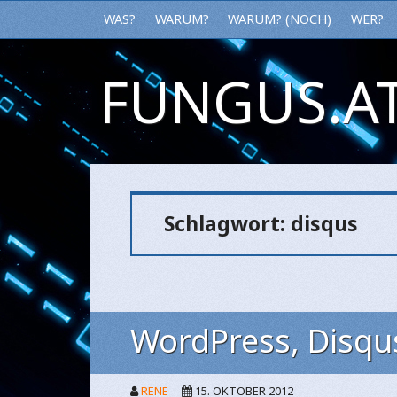
WAS?
WARUM?
WARUM? (NOCH)
WER?
FUNGUS.AT
Schlagwort:
disqus
WordPress, Disqu
RENE
15. OKTOBER 2012