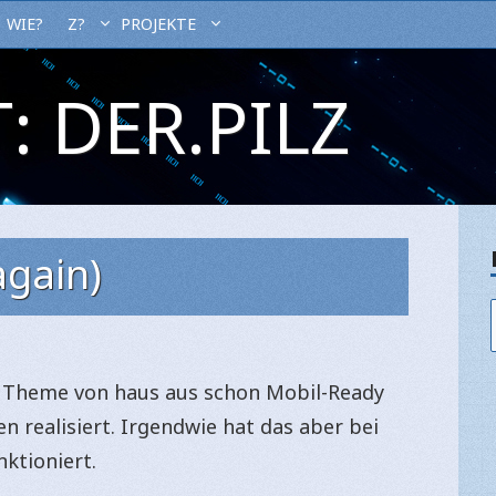
WIE?
Z?
PROJEKTE
: DER.PILZ
again)
zte Theme von haus aus schon Mobil-Ready
en realisiert. Irgendwie hat das aber bei
ktioniert.