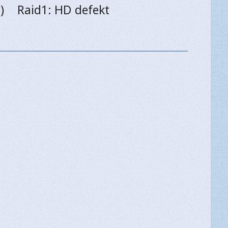
)
Raid1: HD defekt
Next
post: