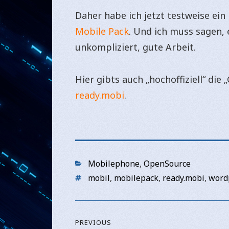
Daher habe ich jetzt testweise ein 
Mobile Pack
. Und ich muss sagen, 
unkompliziert, gute Arbeit.
Hier gibts auch „hochoffiziell“ di
ready.mobi
.
Categories
Mobilephone
,
OpenSource
Tags
mobil
,
mobilepack
,
ready.mobi
,
word
Beitragsnavigation
PREVIOUS