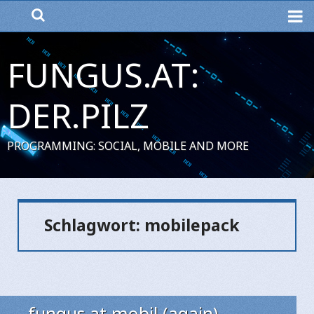
ME
FUNGUS.AT:
DER.PILZ
PROGRAMMING: SOCIAL, MOBILE AND MORE
Schlagwort:
mobilepack
fungus.at mobil (again)