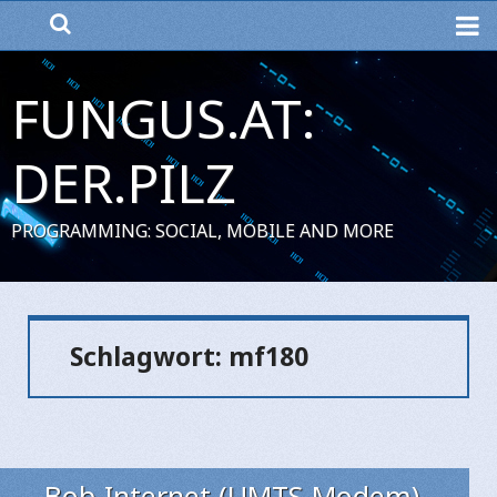
ME
FUNGUS.AT:
DER.PILZ
PROGRAMMING: SOCIAL, MOBILE AND MORE
Schlagwort:
mf180
Bob-Internet (UMTS-Modem)