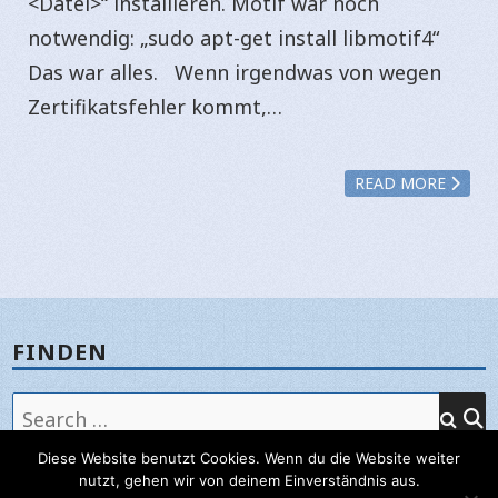
<Datei>“ installieren. Motif war noch
notwendig: „sudo apt-get install libmotif4“
Das war alles. Wenn irgendwas von wegen
Zertifikatsfehler kommt,…
READ MORE
FINDEN
Search
for:
SE
Diese Website benutzt Cookies. Wenn du die Website weiter
nutzt, gehen wir von deinem Einverständnis aus.