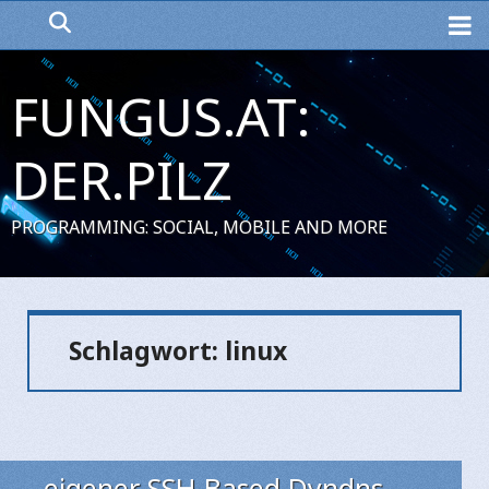
ME
FUNGUS.AT:
DER.PILZ
PROGRAMMING: SOCIAL, MOBILE AND MORE
Schlagwort:
linux
eigener SSH-Based Dyndns-