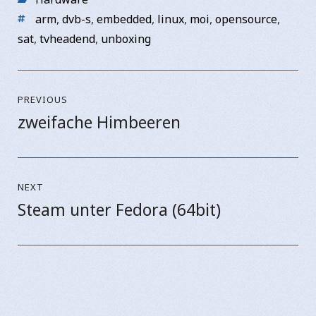
Tags
arm
,
dvb-s
,
embedded
,
linux
,
moi
,
opensource
,
sat
,
tvheadend
,
unboxing
Beitragsnavigation
PREVIOUS
zweifache Himbeeren
Previous
post:
NEXT
Steam unter Fedora (64bit)
Next
post: