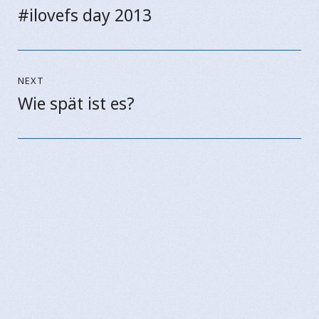
#ilovefs day 2013
Previous
post:
NEXT
Wie spät ist es?
Next
post: