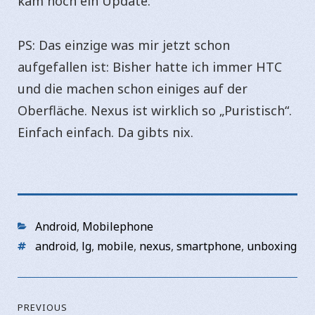
kam noch ein Update.
PS: Das einzige was mir jetzt schon
aufgefallen ist: Bisher hatte ich immer HTC
und die machen schon einiges auf der
Oberfläche. Nexus ist wirklich so „Puristisch“.
Einfach einfach. Da gibts nix.
Categories
Android
,
Mobilephone
Tags
android
,
lg
,
mobile
,
nexus
,
smartphone
,
unboxing
Beitragsnavigation
PREVIOUS