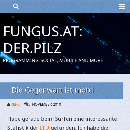
ME
FUNGUS.AT:
DER.PILZ
PROGRAMMING: SOCIAL, MOBILE AND MORE
Die Gegenwart ist mobil
RENE
5. NOVEMBER 2010
Habe gerade beim Surfen eine interessante
Statistik der
ITU
gefunden. Ich habe die