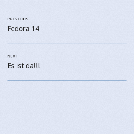
Beitragsnavigation
PREVIOUS
Fedora 14
Previous
post:
NEXT
Es ist da!!!
Next
post: