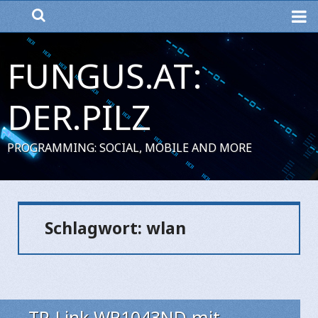
ME
FUNGUS.AT:
DER.PILZ
PROGRAMMING: SOCIAL, MOBILE AND MORE
Schlagwort:
wlan
TP-Link WR1043ND mit