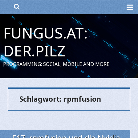
ME
FUNGUS.AT:
DER.PILZ
PROGRAMMING: SOCIAL, MOBILE AND MORE
Schlagwort:
rpmfusion
F17, rpmfusion und die Nvidia-