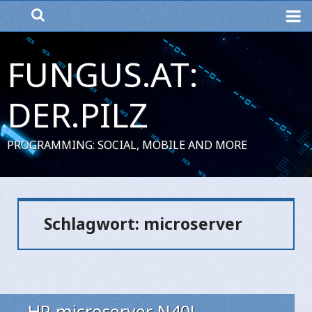
ME
FUNGUS.AT:
DER.PILZ
PROGRAMMING: SOCIAL, MOBILE AND MORE
Schlagwort:
microserver
HP microserver N40L