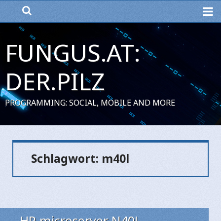
ME
FUNGUS.AT:
DER.PILZ
PROGRAMMING: SOCIAL, MOBILE AND MORE
Schlagwort:
m40l
HP microserver N40L