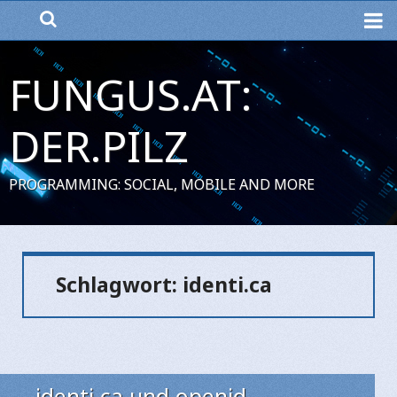
ME
FUNGUS.AT:
DER.PILZ
PROGRAMMING: SOCIAL, MOBILE AND MORE
Schlagwort:
identi.ca
identi.ca und openid