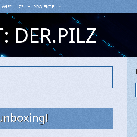
WIE?
Z?
PROJEKTE
: DER.PILZ
 unboxing!