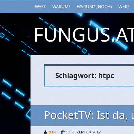
WAS?
WARUM?
WARUM? (NOCH)
WER?
FUNGUS.AT
Schlagwort:
htpc
PocketTV: Ist da,
RENE
12. DEZEMBER 2012