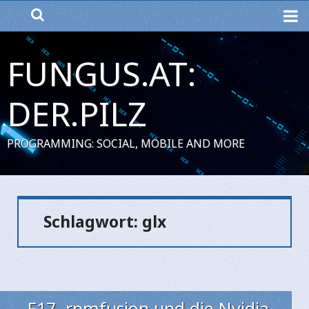
ME
FUNGUS.AT:
DER.PILZ
PROGRAMMING: SOCIAL, MOBILE AND MORE
Schlagwort:
glx
F17, rpmfusion und die Nvidia-