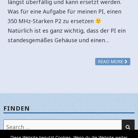
längst überfällig und kann ersetzt werden.
Was für eine Aufgabe für meinen PI, einen
350 MHz-Starken P2 zu ersetzen
Natürlich ist es ganz wichtig, dass der PI ein
standesgemäßes Gehäuse und einen…
READ MORE
FINDEN
SE
Search
for:
Diese Website benutzt Cookies. Wenn du die Website weiter