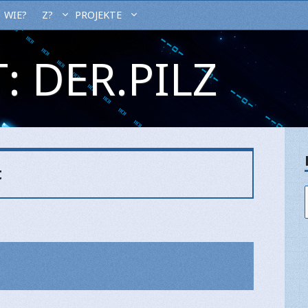
WIE?
Z?
PROJEKTE
: DER.PILZ
t