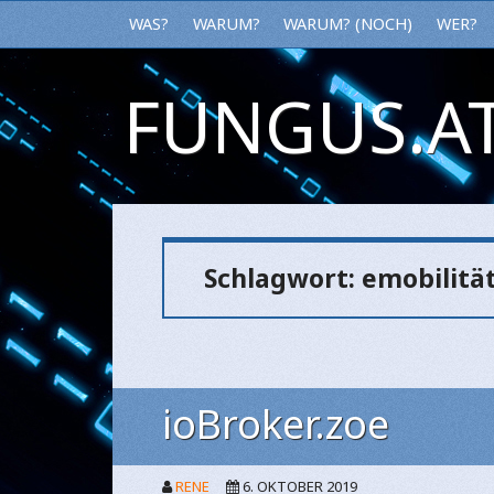
WAS?
WARUM?
WARUM? (NOCH)
WER?
FUNGUS.AT
Schlagwort:
emobilitä
ioBroker.zoe
RENE
6. OKTOBER 2019