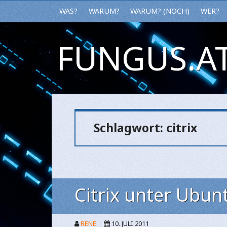
WAS?
WARUM?
WARUM? (NOCH)
WER?
FUNGUS.AT
Schlagwort:
citrix
Citrix unter Ubunt
RENE
10. JULI 2011