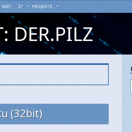
WIE?
Z?
PROJEKTE
: DER.PILZ
u (32bit)