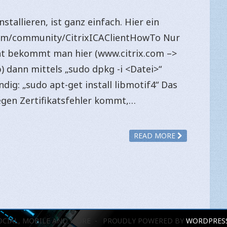
nstallieren, ist ganz einfach. Hier ein
.com/community/CitrixICAClientHowTo Nur
ent bekommt man hier (www.citrix.com –>
) dann mittels „sudo dpkg -i <Datei>“
dig: „sudo apt-get install libmotif4“ Das
gen Zertifikatsfehler kommt,…
READ MORE
OCIAL, MOBILE AND MORE
PROUDLY POWERED BY
WORDPRES