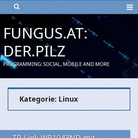
ME
FUNGUS.AT:
DER.PILZ
PROGRAMMING: SOCIAL, MOBILE AND MORE
Kategorie:
Linux
TP-Link WR1043ND mit