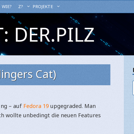
WIE?
Z?
PROJEKTE
: DER.PILZ
ingers Cat)
ung – auf
Fedora 19
upgegraded. Man
ch wollte unbedingt die neuen Features