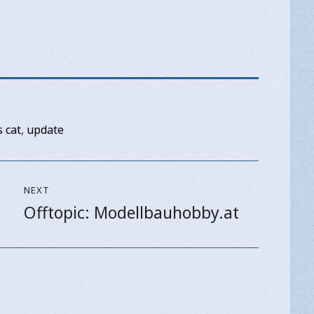
e
 cat
,
update
NEXT
Offtopic: Modellbauhobby.at
Next
post: