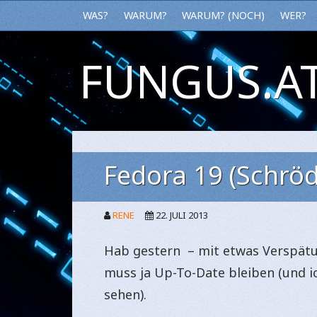
WAS?
WARUM?
WARUM? (NOCH)
WER?
FUNGUS.AT
Fedora 19 (Schröd
RENE
22. JULI 2013
Hab gestern – mit etwas Verspät
muss ja Up-To-Date bleiben (und i
sehen).