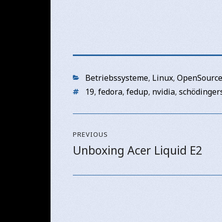
Categories
Betriebssysteme
,
Linux
,
OpenSourc
Tags
19
,
fedora
,
fedup
,
nvidia
,
schödingers
Beitragsnavigation
PREVIOUS
Unboxing Acer Liquid E2
Previous
post: