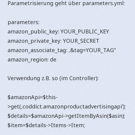
Parametrisierung geht über parameters.yml:
parameters:
amazon_public_key: YOUR_PUBLIC_KEY
amazon_private_key: YOUR_SECRET
amazon_associate_tag: ‚&tag=YOUR_TAG“
amazon_region: de
Verwendung z.B. so (im Controller):
$amazonApi=$this-
>get(‚coddict.amazonproductadvertisingapi‘);
$details=$amazonApi->getItemByAsin($asin);
$item=$details->Items->Item;