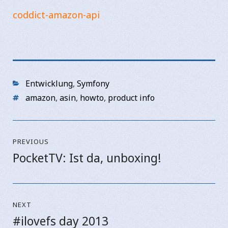
coddict-amazon-api
Categories
Entwicklung
,
Symfony
Tags
amazon
,
asin
,
howto
,
product info
Beitragsnavigation
PREVIOUS
PocketTV: Ist da, unboxing!
Previous
post:
NEXT
#ilovefs day 2013
Next